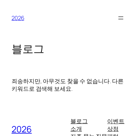
콘
텐
2026
츠
로
바
로
블로그
가
기
죄송하지만, 아무것도 찾을 수 없습니다. 다른
키워드로 검색해 보세요.
블로그
이벤트
2026
소개
상점